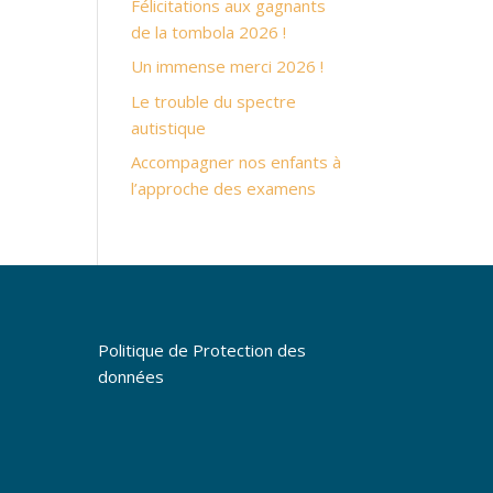
Félicitations aux gagnants
de la tombola 2026 !
Un immense merci 2026 !
Le trouble du spectre
autistique
Accompagner nos enfants à
l’approche des examens
Politique de Protection des
données