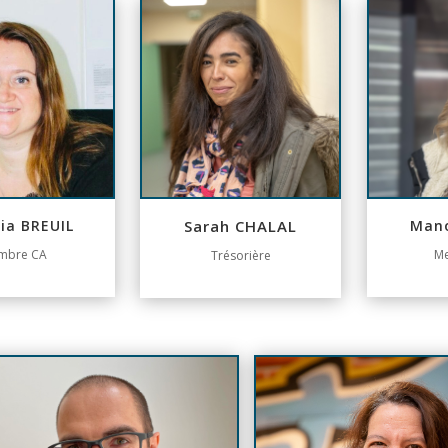
tia BREUIL
Sarah CHALAL
Man
mbre CA
M
Trésorière