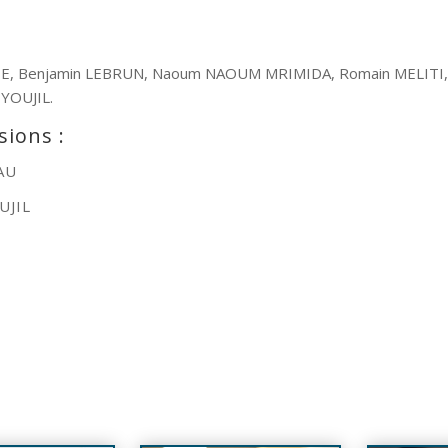
MTE, Benjamin LEBRUN, Naoum NAOUM MRIMIDA, Romain MELIT
YOUJIL.
ions :
HAMEAU
UJIL