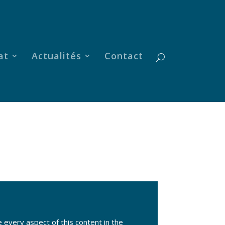
at
Actualités
Contact
e every aspect of this content in the