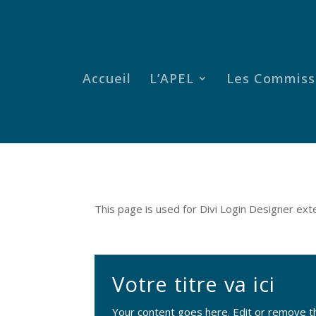
Accueil
L’APEL
Les Commiss
This page is used for Divi Login Designer exten
Votre titre va ici
Your content goes here. Edit or remove thi