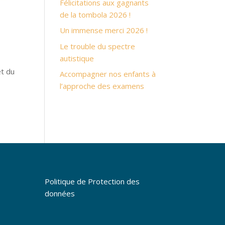
Félicitations aux gagnants
de la tombola 2026 !
Un immense merci 2026 !
Le trouble du spectre
autistique
et du
Accompagner nos enfants à
l’approche des examens
Politique de Protection des
données