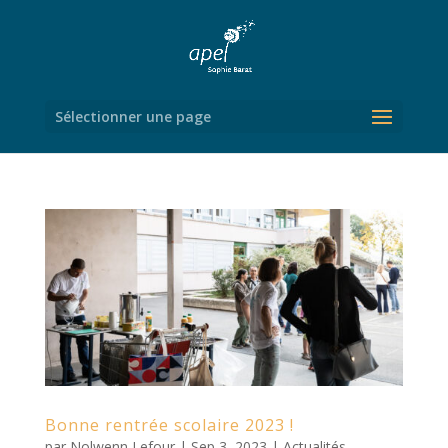
Sélectionner une page
Bonne rentrée scolaire 2023 !
par
Nolwenn Lefour
|
Sep 3, 2023
|
Actualités
,